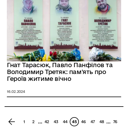
Гнат Тарасюк, Павло Панфілов та
Володимир Третяк: пам'ять про
Героїв житиме вічно
16.02.2024
...
...
1
2
42
43
44
45
46
47
48
76