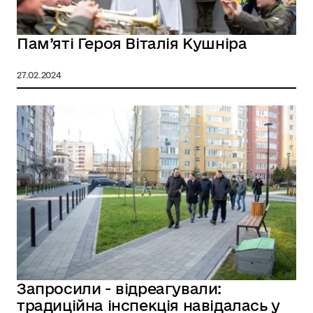
Пам’яті Героя Віталія Кушніра
27.02.2024
Запросили - відреагували:
традиційна інспекція навідалась у