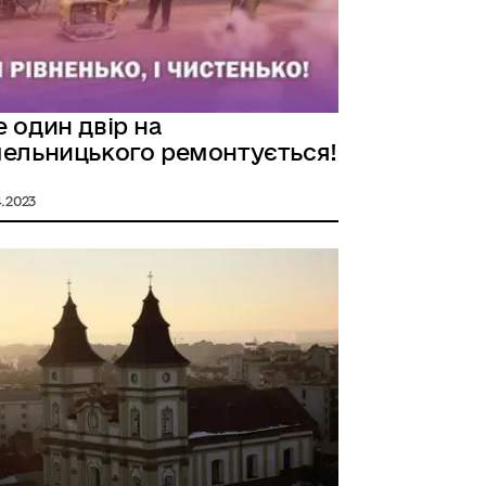
 один двір на
ельницького ремонтується!
4.2023