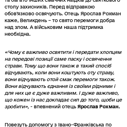
столу захисників. Перед відправкою
обов’язково освячують. Отець Ярослав Рохман
каже, Великдень – то свято перемоги добра
над злом. А військовим наша підтримка
необхідна.
«Чому є важливо освятити і передати хлопцям
на передові позиції саме паску і освячення
страви. Тому що вони також в такий спосіб
відчувають, коли вони коштують оту страву,
вони відчувають отой смак перемоги також.
Вони відчувають єднання із своїми рідними і
для них це є дуже важливим. І дуже важливо,
що кожен із нас докладає сил до того, щоби це
зробити»,
- впевнений отець
Ярослав Рохман.
Повезуть допомогу з Івано-Франківська по