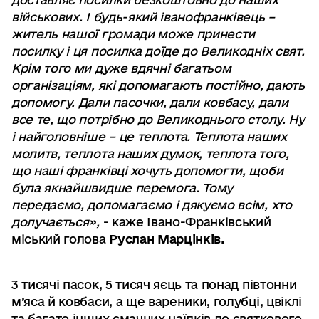
військових. І будь-який іванофранківець –
житель нашої громади може принести
посилку і ця посилка доїде до Великодніх свят.
Крім того ми дуже вдячні багатьом
організаціям, які допомагають постійно, дають
допомогу. Дали пасочки, дали ковбасу, дали
все те, що потрібно до Великоднього столу. Ну
і найголовніше – це теплота. Теплота наших
молитв, теплота наших думок, теплота того,
що наші франківці хочуть допомогти, щоби
була якнайшвидше перемога. Тому
передаємо, допомагаємо і дякуємо всім, хто
долучається»,
- каже Івано-Франківський
міський голова
Руслан Марцінків.
3 тисячі пасок, 5 тисяч яєць та понад півтонни
м’яса й ковбаси, а ще вареники, голубці, цвіклі
та багато інших смачних наїдків до святкового