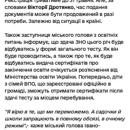
Реєстрація триватиме до 31 травня. Але, за
словами
Вікторії Дротянко
, час подання
документів може бути продовжений в разі
потреби. Залежно від ситуації в країні.
Також заступниця міського голови з освітніх
питань інформує, що здача ЗНО цього річ буде
відбуватись у формі загального тесту. Як він
буде проводитись, а також про те, як буде
відбуватись видача сертифікатів про
закінчення освіти очікується роз'яснення від
Міністерства освіти України. Попередньо, діти
з сімей ВПО, що зареєстровані офіційно в
громаді, зможуть отримати сертифікати після
здачі тесту за місцем перебування.
"Я вірю в те, що ми переможемо. А садочки й
школи запрацюють в повному обсязі, в очному
режимі"
,- каже міський голова Івано-