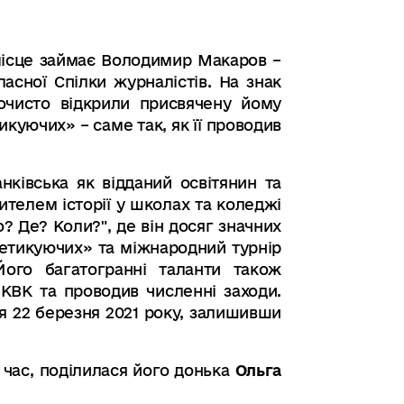
 місце займає Володимир Макаров –
асної Спілки журналістів. На знак
рочисто відкрили присвячену йому
куючих» – саме так, як її проводив
нківська як відданий освітянин та
ителем історії у школах та коледжі
? Де? Коли?", де він досяг значних
метикуючих» та міжнародний турнір
Його багатогранні таланти також
КВК та проводив численні заходи.
 22 березня 2021 року, залишивши
 час, поділилася його донька
Ольга