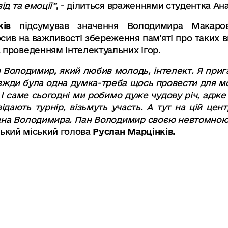
ід та емоції
”
, -
ділиться враженнями студентка Ана
нків
підсумував значення Володимира Макаро
осив на важливості збереження пам'яті про таких 
 проведенням інтелектуальних ігор.
н Володимир
,
який любив молодь
,
інтелект
. Я при
авжди була одна думка-треба щось провести для м
І саме сьогодні ми робимо дуже чудову річ, адже 
відають турнір
,
візьмуть участь
.
А тут на цій цент
ана Володимира
. Пан Володимир своєю невтомною
ький міський голова
Руслан Марцінків
.