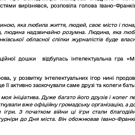
тями вирізнявся, розповіла голова Івано-Франків
ною, яка любила життя, людей, своє місто і пон
а
,
людина надзвичайно розумна
.
Людина
,
яка люб
нківської обласної спілки журналістів буде влас
аційної дошки відбулась інтелектуальна гра «
ова, у розвитку інтелектуальних ігор нині прод
е її активно заохочували саме друзі та колеги бать
моя ініціатива
.
Дуже багато його друзів і колег п
чаткували вже офіційну громадську організацію,
а до
ігри. З початком війни ці ігри стали благоді
урніри до Дня міста
.
Він обожнював Івано-Франкі