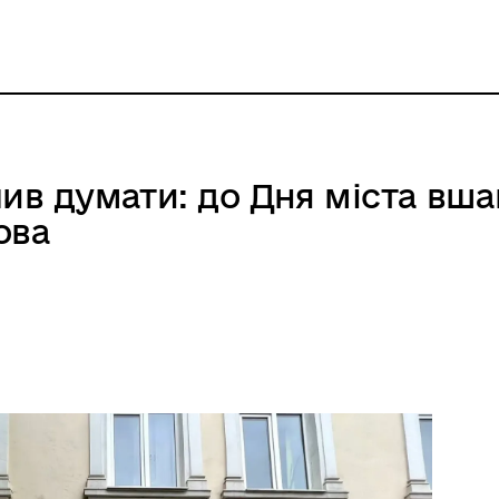
чив думати: до Дня міста вш
ова