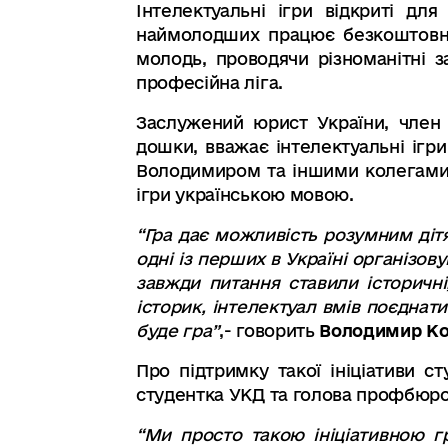
Інтелектуальні ігри відкриті для
наймолодших працює безкоштовна 
молодь, проводячи різноманітні з
професійна ліга.
Заслужений юрист України, чл
дошки, вважає інтелектуальні ігр
Володимиром та іншими колегами в
ігри українською мовою.
“Гра дає можливість розумним діт
одні із перших в Україні організов
завжди питання ставили історичні
історик
,
інтелектуал вмів поєднати
буде гра
”
,-
говорить
Володимир Ко
Про підтримку такої ініціативи 
студентка УКД та голова профбюро
“
Ми просто такою ініціативною г