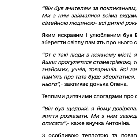
“
Він був вчителем за покликанням
Ми з ним займалися всіма видам
сімейною людиною- всі дитячі роки
Яким яскравим і улюбленим був
зберегти світлу пам'ять про нього
“
От є такі люди в кожному місті
,
я
йшли прогулятися стометрівкою
,
т
знайомих
,
учнів
,
товаришів
.
Всі з
пам
’
ять про тата буде зберігатися
.
нього
”
,-
закликає донька Олена
.
Теплими дитячими спогадами про с
“
Він був щедрий
,
я йому довіряла
життя розказати
.
Ми з ним завжд
описати
”
,-
каже
внучка Антоніна
.
З особливою теплотою та поваг