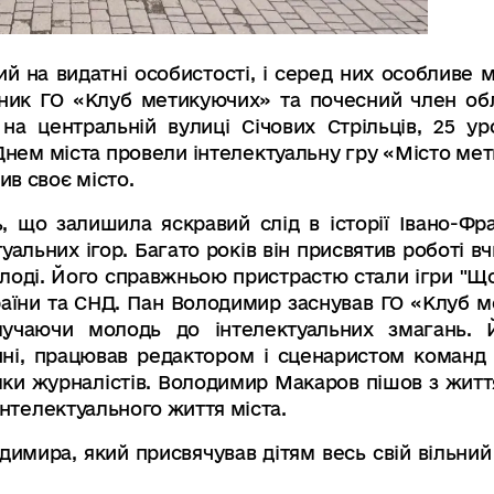
й на видатні особистості, і серед них особливе
вник ГО «Клуб метикуючих» та почесний член обл
 на центральній вулиці Січових Стрільців, 25 у
Днем міста провели інтелектуальну гру «Місто мети
в своє місто.
, що залишила яскравий слід в історії Івано-Фра
альних ігор. Багато років він присвятив роботі вч
олоді. Його справжньою пристрастю стали ігри "Що
країни та СНД. Пан Володимир заснував ГО «Клуб 
алучаючи молодь до інтелектуальних змагань. 
нні, працював редактором і сценаристом команд 
ки журналістів
.
Володимир Макаров пішов з життя
інтелектуального життя міста.
имира, який присвячував дітям весь свій вільний