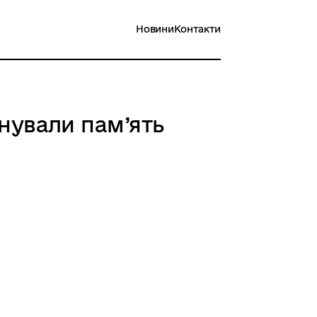
Новини
Контакти
анували пам’ять