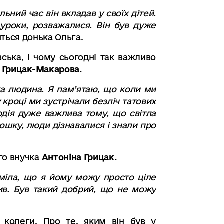
льний час він вкладав у своїх дітей.
уроки
,
розважалися
. Він був дуже
ться донька Ольга
.
ська, і чому сьогодні так важливо
 Грицак-Макарова.
ка людина
. Я пам’
ятаю
,
що коли ми
кроці ми зустрічали безліч татових
одія дуже важлива тому
,
що світла
ошку, люди дізнавалися і знали про
го внучка
Антоніна Грицак
.
міла
,
що я йому можу просто ціле
ив
.
Був такий добрий
,
що не можу
колеги. Про те, яким він був у