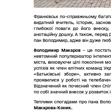
Франківськ по-справжньому багати
видатний вчитель, історик, засно
глибокої поваги до його внеску,
анотаційну дошку. А також, перед 
пан Володимир, адже він дуже люби
Володимир Макаров
– це постать
невтомний популяризатор інтелекту
міста, виховуючи цілі покоління м
успіхів як член елітних команд У
«Батьківські збори», активно з
проявилися у роботі на телебаче
Відзначений як почесний член Спіл
по собі значний внесок у розвиток 
Теплими спогадами про пана Волод
Макарова-Коник
.