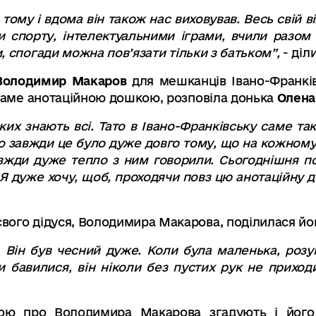
, тому і вдома він також нас виховував. Весь свій ві
и спорту
,
інтелектуальними іграми
,
вчили разом 
,
спогади
можна пов’
язати тільки з батьком
”,
-
діли
Володимир Макаров
для мешканців Івано-Франків
 саме анотаційною дошкою, розповіла донька
Олена
ких знають всі. Тато в Івано-Франківську саме та
о завжди це було дуже довго тому
,
що на кожному 
авжди дуже тепло з ним говорили
.
Сьогоднішня п
Я дуже хочу
,
щоб, проходячи повз цю анотаційну д
вого дідуся, Володимира Макарова, поділилася йо
. Він був чесний дуже.
Коли була маленька, розу
и бавилися
,
він ніколи без пустих рук не приход
ою про Володимира Макарова згадують і його 