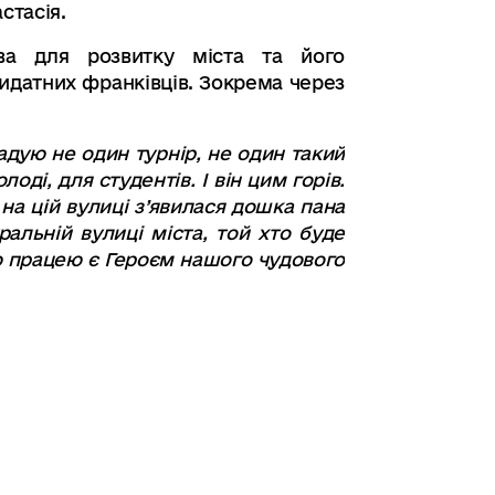
стасія
.
ва для розвитку міста та його
видатних франківців
.
Зокрема через
гадую не один турнір,
не один такий
олоді
,
для студентів. І він цим горів
.
на цій вулиці з’явилася дошка пана
ральній вулиці міста, той хто буде
 працею є Героєм нашого чудового