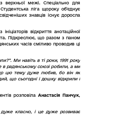
без верхньої межі. Спеціально для
Студентська ліга щороку об'єднує
свідченіших знавців існує доросла
 ініціаторів відкриття анотаційної
ста. Підкреслює, що разом з паном
янських часів сміливо проводив ці
оли?
”.
Ми навіть в ті роки, 1991 року
ще в радянському союзі робили,
а ми
р цю тему дуже любив
,
бо він як
дий
,
що сьогодні і дошку відкрили і
дентів розповіла
Анастасія Панчук
,
, дуже класно,
і це дуже розвиває