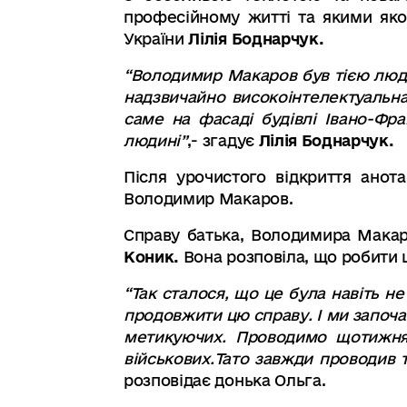
професійному житті та якими якос
України
Лілія Боднарчук.
“Володимир Макаров був тією люди
надзвичайно високоінтелектуальн
саме на фасаді будівлі Івано-Фра
людині”
,- згадує
Лілія Боднарчук.
Після урочистого відкриття анот
Володимир Макаров.
Справу батька, Володимира Макар
Коник.
Вона розповіла, що робити ц
“
Так сталося
,
що це була навіть не 
продовжити цю справу
. І ми запо
метикуючих
. Проводимо щотижня 
військових
.
Тато завжди проводив т
розповідає донька Ольга
.