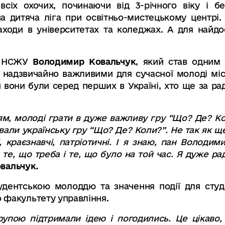
 всіх охочих, починаючи від 3-річного віку і 
дитяча ліга при освітньо-мистецькому центрі. 
аходи в університетах та коледжах. А для найдо
ен НСЖУ
Володимир Ковальчук
, який став одним з
и надзвичайно важливими для сучасної молоді мі
они були серед перших в Україні, хто ще за рад
ям, молоді грати в дуже важливу гру “Що? Де? К
ували українську гру
“
Що? Де? Коли?
”. Не так як 
,
краєзнавчі
,
патріотичні
.
І я знаю
,
пан Володими
 те
,
що треба і те
,
що було на той час
.
Я дуже ра
вальчук.
студентською молоддю та значення події для сту
 факультету управління.
рупою підтримали ідею і погодились
. Це цікаво