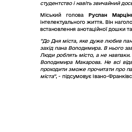
студентство і навіть звичайний досв
М
іський голова
Руслан Марці
інтелектуального життя. Він нагол
встановлення анотаційної дошки та
“
До Дня міста
,
яке дуже любив па
захід пана Володимира. В нього з
Люди роблять місто,
а не навпаки
.
Володимира Макарова
.
Не всі від
проходити зможе прочитати про п
міста”
,
-
підсумовує Івано-Франківс