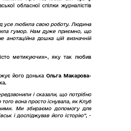
ської обласної спілки журналістів
ад усе любила свою роботу. Людина
ила гумор
.
Нам дуже приємно, що
не анотаційна дошка цій визначній
Місто метикуючих», яку так любив
овжує його донька
Ольга Макарова-
ка.
ередзвонили і сказали
,
що потрібно
 того вона просто існувала
,
як Клуб
йними.
Ми збираємо допомогу для
вськ і досліджував його історію
”
,
-