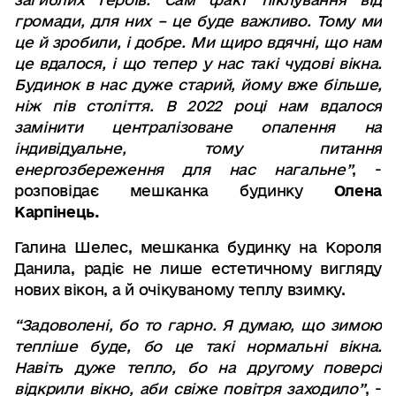
громади
,
для них – це буде важливо
.
Тому ми
це й зробили, і добре
.
Ми щиро вдячні
,
що нам
це вдалося
,
і що тепер у нас такі чудові вікна
.
Будинок в нас дуже старий,
йому вже більше,
ніж пів століття
.
В 2022 році нам вдалося
замінити централізоване опалення на
індивідуальне
,
тому питання
енергозбереження для нас нагальне
”
, -
розповідає мешканка будинку
Олена
Карпінець
.
Галина Шелес, мешканка будинку на Короля
Данила, радіє не лише естетичному вигляду
нових вікон, а й очікуваному теплу взимку.
“
Задоволені
,
бо то гарно
.
Я думаю
,
що зимою
тепліше буде
,
бо це такі нормальні вікна
.
Навіть дуже тепло
,
бо на другому поверсі
відкрили вікно, аби свіже повітря заходило
”
, -