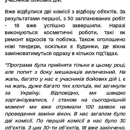
Вже відбулися дві комісії з відбору об'єктів. За
результатами першої, з 30 запланованих робіт
- 18 вже успішно завершили. Наразі
виконуються косметичні роботи, такі як
ремонт відкосів та побілка. Також оголошено
нові тендери, оскільки є будинки, де вікна
замінюватимуться одразу в кількох під'їздах.
“
Програма була прийнята тільки в цьому році
,
але попит з боку мешканців величезний
.
На
жаль
,
багато у нас є учасників бойових дій і
,
є
на жаль
,
дуже багато тих хлопців
,
які загинули
за Україну
.
Відповідно
,
ми швидко
зорганізувалися
,
і станом на сьогоднішній
момент ми вже отримали 100 заявок на
проведення заміни вікон
.
В нас загалом було
дві комісії
.
По першій комісії в нас було 30
об
’
єктів
.
З цих 30-ти об
’
єктів
,
18 вже закінчено
.