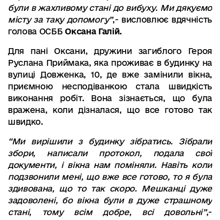
були в жахливому стані до вибуху
.
Ми дякуємо
місту за таку допомогу
”
,-
висловлює вдячність
голова ОСББ
Оксана Галій
.
Для пані Оксани, дружини загиблого Героя
Руслана Приймака, яка проживає в будинку на
вулиці Довженка, 10, де вже замінили вікна,
приємною несподіванкою стала швидкість
виконання робіт. Вона зізнається, що була
вражена, коли дізналася, що все готово так
швидко.
“
Ми вирішили з будинку зібратись
.
Зібрали
збори
,
написали протокол
,
подала свої
документи
,
і вікна нам поміняли
.
Навіть коли
подзвонили мені
,
що вже все готово
,
то я була
здивована
,
що то так скоро
.
Мешканці дуже
задоволені
,
бо вікна були в дуже страшному
стані
,
тому всім добре
, всі довольні”
,-