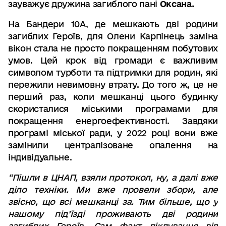
зауважує дружина загиблого пані
Оксана
.
На Бандери 10А, де мешкають дві родини
загиблих Героїв, для Олени Карпінець заміна
вікон стала не просто покращенням побутових
умов. Цей крок від громади є важливим
символом турботи та підтримки для родин, які
пережили невимовну втрату. До того ж, це не
перший раз, коли мешканці цього будинку
скористалися міськими програмами для
покращення енергоефективності. Завдяки
програмі міської ради, у 2022 році вони вже
замінили централізоване опалення на
індивідуальне.
“
Пішли в ЦНАП
,
взяли протокол
,
ну
,
а далі вже
діло техніки
.
Ми вже провели збори
,
але
звісно
,
що всі мешканці за
.
Тим більше
,
що у
нашому під
’
їзді проживають дві родини
загиблих Героїв
.
Сам факт піклування від