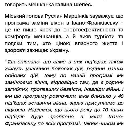
говорить мешканка
Галина Шелес.
Міський голова Руслан Марцінків зауважує
,
що
програма заміни вікон в Івано-Франківську –
це не лише крок до енергоефективності та
комфорту мешканців, а й вияв турботи та
подяки тим, хто ціною власного життя і
здоров'я захищає Україну.
“Так співпало,
що саме в цих під
’
їздах також
живуть учасники бойових дій
,
родини наших
бойових дій
.
Тому по нашій програмі ми
замінюємо вікна
,
відповідно там
,
де є родини
загиблих
,
пропавших безвісти
,
інваліди війни
.
І
ми цю програму розпочали
,
вже близько у 40
під
’
їздах вставили вікна
,
зараз присупаємо до
відкосів
.
Надіємся
,
що цього року до 70 таких
під
’
їздів буде зроблено в місті Івано-
Франківську по всій програмі
.
Таким чином ми