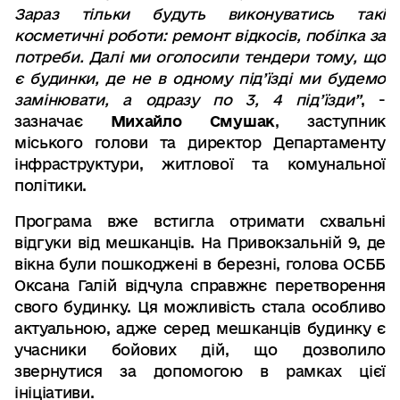
Зараз тільки будуть виконуватись такі
косметичні роботи
:
ремонт відкосів
,
побілка за
потреби
.
Далі ми оголосили тендери тому
,
що
є будинки
,
де не в одному під
’
їзді ми будемо
замінювати
,
а одразу по 3
,
4 під
’
їзди
”
, -
зазначає
Михайло Смушак
,
заступник
міського голови та директор Департаменту
інфраструктури, житлової та комунальної
політики.
Програма вже встигла отримати схвальні
відгуки від мешканців. На Привокзальній 9, де
вікна були пошкоджені в березні, голова ОСББ
Оксана Галій відчула справжнє перетворення
свого будинку. Ця можливість стала особливо
актуальною, адже серед мешканців будинку є
учасники бойових дій, що дозволило
звернутися за допомогою в рамках цієї
ініціативи.