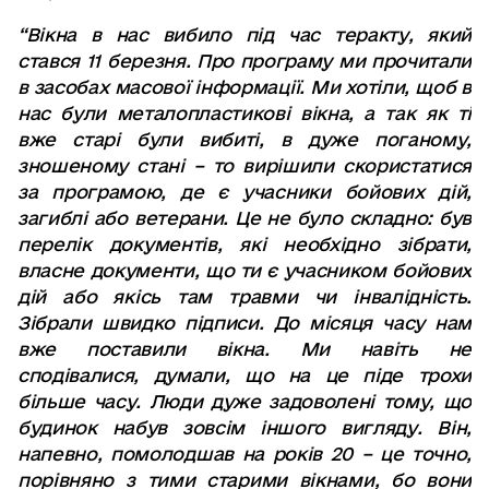
“
Вікна в нас вибило під час теракту
,
який
стався 11 березня
.
Про програму ми прочитали
в засобах масової інформації
.
Ми хотіли
,
щоб в
нас були металопластикові вікна
,
а так як ті
вже старі були вибиті
,
в дуже поганому
,
зношеному стані – то вирішили скористатися
за програмою
,
де є учасники бойових дій
,
загиблі або ветерани
. Це не було складно: був
перелік документів,
які необхідно зібрати
,
власне документи
, що ти є учасником бойових
дій
або якісь там травми чи інвалідність
.
Зібрали швидко підписи. Д
о місяця часу нам
вже поставили вікна
.
Ми навіть не
сподівалися
,
думали
,
що на це піде трохи
більше часу
.
Люди дуже задоволені тому
,
що
будинок набув зовсім іншого вигляду
.
Він
,
напевно
,
помолодшав на років 20 – це точно,
порівняно з тими старими вікнами
,
бо вони