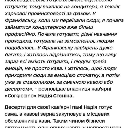
готувати, тому вчилася на кондитера, я технік
харчової промисловості за фахом. У
Франківську, коли ми переїхали сюди, я почала
займатися кондитеркою вже більш
професійно. Почала готувати, різні навчання
проходила, готувала на замовлення, людям
подобалось. У Франківську кав'ярень дуже
багато, і хотілось відрізнятись, тому що каву
зараз всі вміють готувати, і людям треба
емоція, не просто кава. І хотілось, щоб люди
приходили сюди за емоцією спочатку, а потім
уже за смаколиком, за смачною кавою або
десертом»
, - розповідає власниця кав’ярні
«Corgiccino»
Надія Стєніна.
Десерти для своєї кав’ярні пані Надія готує
сама, а кавові зерна закуповує в місцевих
обсмажників кави. Таким чином бізнеси
підтримують одні одних навіть у непрості часи.