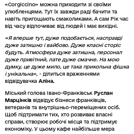
«Corgiccino» можна приходити зі своїми
улюбленцями. Тут їх завжди раді бачити та
навіть пригощають смаколиками. А сам Рік час
від часу відпочиває від людей і має вихідні.
«Я вперше тут, дуже подобається, насправді
дуже затишно і вайбово. Дуже класні сторіс
будуть. Атмосфера дуже затишна, персонал
дуже привітний, лате дуже смачне. На мою
думку, це дуже мило, це така прикольна фішка
і унікальна»,
- ділиться враженнями
відвідувачка
Аліна.
Міський голова Івано-Франківськ
Руслан
Марцінків
відвідує бізнеси франківців,
ветеранів та внутрішньо-переміщених осіб.
Щоб підтримати тих, хто розвиває власні
справи, створює робочі місця та підтримує
економіку. У цьому кафе найбільше мера