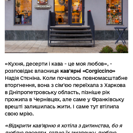
«Кухня, десерти і кава - це моя любов», -
розповідає власниця
кавʼярні «Corgiccino»
Надія Стєніна. Коли почалось повномасштабне
вторгнення, вона з сім’єю переїхала з Харкова
в Дніпропетровську область, пізніше рік
прожила в Чернівцях, але саме у Франківську
врешті залишилась жити. І саме тут втілила
свою мрію.
«Відкрити кав'ярню я хотіла з дитинства, бо я
люблю десерти, готую їх змалечку, люблю