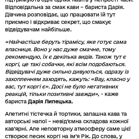
Відповідальна за смак кави – бариста Дарія.
Дівчина розповідає, що працювати їй тут
приємно і відкриває секрет, що смакує
відвідувачам найбільше.
«Найчастіше беруть тірамісу, яке готує сама
власниця. Воно у нас дуже смачне, тому
рекомендую, їх є декілька видів. Також тут є
коргі, це такі собачки, які всім подобаються.
Відвідувачі дуже сильно дивуються, одразу із
захопленням заходять, кажуть: «Вау, класно у
вас, тут коргі є». Досі не було негативних
реакцій, тільки позитивні завжди»
, - каже
бариста
Дарія Липецька.
Апетитні тістечка й тортики, запашна кава та
авторські напої – невід’ємна складова кожної
кав’ярні. Але неповторну атмосферу саме цієї
створює песик коргі на ім’я Рік. До слова, у