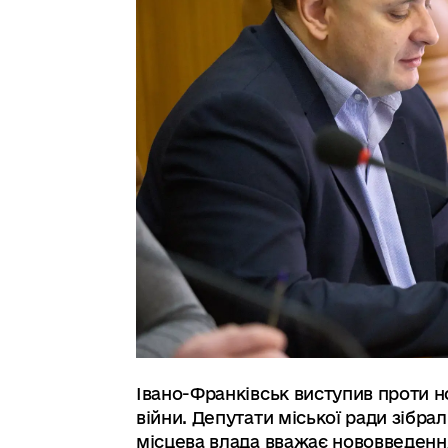
Івано-Франківськ виступив проти н
війни. Депутати міської ради зібра
місцева влада вважає нововведення