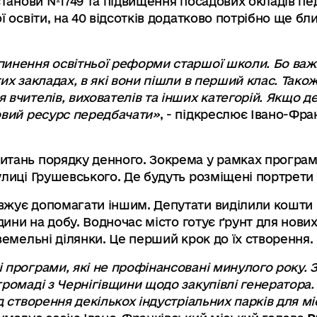
станови №1749 та підвищення посадових окладів пе
ї освіти, на 40 відсотків додатково потрібно ще бли
инення освітньої реформи старшої школи. Бо важл
их закладах, в які вони пішли в перший клас. Тако
вчителів, вихователів та інших категорій. Якщо д
овий ресурс передбачати»
, - підкреслює Івано-Фра
итань порядку денного. Зокрема у рамках програми
улиці Грушевського. Де будуть розміщені портрети 
вжує допомагати іншим. Депутати виділили кошти 
дини на добу. Водночас місто готує ґрунт для нових
 земельні ділянки. Це перший крок до їх створення
 програми, які не профінансовані минулого року.
громаді з Чернігівщини щодо закупівлі генератора.
д створення декількох індустріальних парків для мі