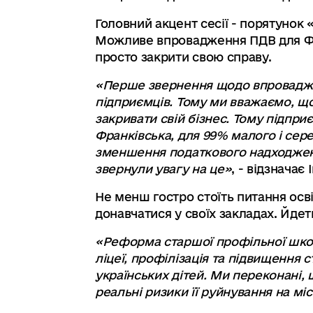
Головний акцент сесії - порятунок
Можливе впровадження ПДВ для ФО
просто закрити свою справу.
«Перше звернення щодо впроваджен
підприємців. Тому ми вважаємо, що
закривати свій бізнес. Тому підпри
Франківська, для 99% малого і сер
зменшення податкового надходженн
звернули увагу на це»
, - відзнача
Не менш гостро стоїть питання осв
донавчатися у своїх закладах. Йде
«Реформа старшої профільної школи
ліцеї, профілізація та підвищення 
українських дітей. Ми переконані,
реальні ризики її руйнування на міс