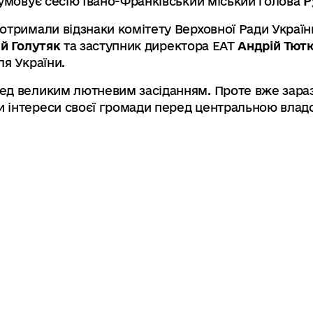
дсумовує сесію Івано-Франківський міський голова
Р
отримали відзнаки комітету Верховної Ради Україн
ій Голутяк
та заступник директора ЕАТ
Андрій Тют
ля України.
ед великим лютневим засіданням. Проте вже зараз
 інтереси своєї громади перед центральною влад