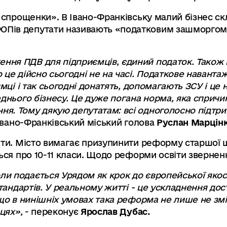
 «спрощенки». В Івано-Франківську малий бізнес ск
Пів депутати називають «податковим зашморгом»,
ня ПДВ для підприємців, єдиний податок. Також 
 це дійсно сьогодні не на часі. Податкове наванта
ємці і так сьогодні донатять, допомагають ЗСУ і це
еднього бізнесу. Це дуже погана норма, яка спричи
я. Тому дякую депутатам: всі одноголосно підтрим
є Івано-Франківський міський голова
Руслан Марцінк
іти. Місто вимагає призупинити реформу старшої 
ться про 10-11 класи. Щодо реформи освіти зверне
 подається Урядом як крок до європейської якості 
стандартів. У реальному житті - це ускладнення дос
 що в нинішніх умовах така реформа не лише не змі
цях»,
- переконує
Ярослав Дубас.