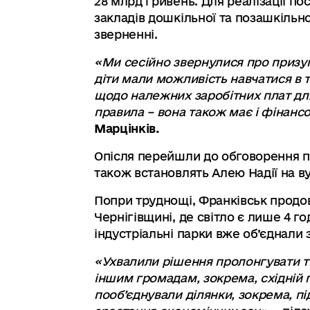
28 млрд гривень. Для реалізації по
закладів дошкільної та позашкільно
зверненні.
«Ми сесійно звернулися про призуп
діти мали можливість навчатися в т
щодо належних заробітних плат для 
правила – вона також має і фінанс
Марцінків.
Опісля перейшли до обговорення п
також встановлять Алею Надії на в
Попри труднощі, Франківськ продо
Чернігівщині, де світло є лише 4 го
індустріальні парки вже об’єднали
«Ухвалили рішення пролонгувати ті
іншим громадам, зокрема, східній 
пооб’єднували ділянки, зокрема, пі