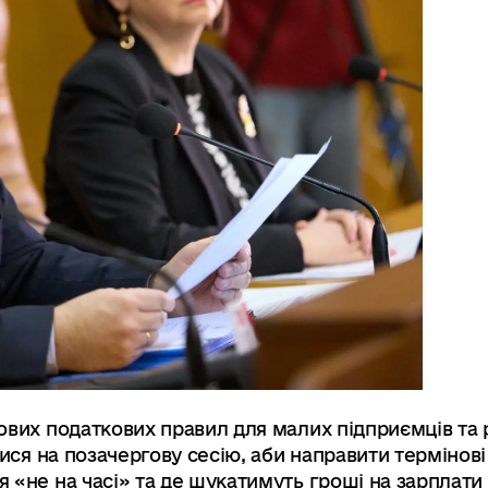
ових податкових правил для малих підприємців та
лися на позачергову сесію, аби направити термінов
 «не на часі» та де шукатимуть гроші на зарплати