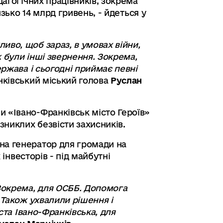
дагогічних працівників, зокрема
зько 14 млрд гривень, - йдеться у
иво, щоб зараз, в умовах війни,
ж були інші звернення. Зокрема,
ержава і сьогодні приймає певні
нківський міський голова
Руслан
 «Івано-Франківськ місто Героїв»
зниклих безвісти захисників.
на генератор для громади на
 інвесторів - під майбутні
.
 Зокрема, для ОСББ. Допомога
 Також ухвалили рішення і
ста Івано-Франківська, для