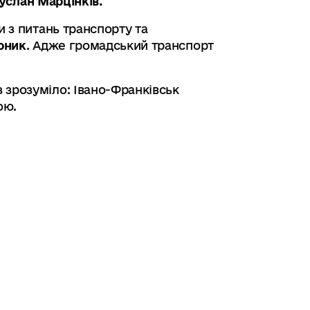
услан Марцінків.
и з питань транспорту та
юник
. Адже громадський транспорт
 зрозуміло: Івано-Франківськ
ою.