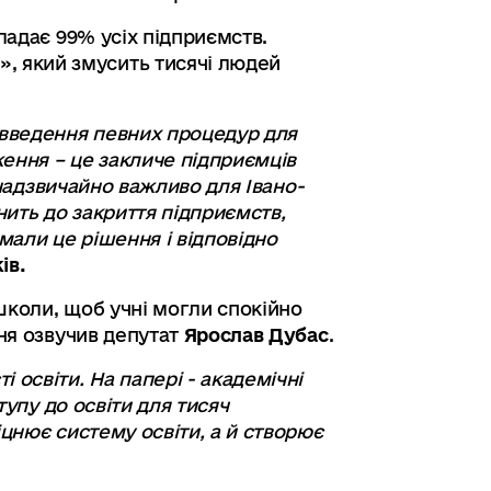
ладає 99% усіх підприємств.
 який змусить тисячі людей
введення певних процедур для
ження – це закличе підприємців
 надзвичайно важливо для Івано-
нить до закриття підприємств,
али це рішення і відповідно
ів.
школи, щоб учні могли спокійно
ння озвучив депутат
Ярослав Дубас
.
освіти. На папері - академічні
тупу до освіти для тисяч
цнює систему освіти, а й створює