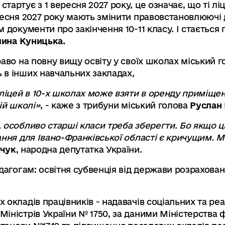
артує з 1 вересня 2027 року, це означає, що ті ліц
ресня 2027 року мають змінити правовстановлюючі д
 документи про закінчення 10-11 класу. І стається
лина Куницька.
раво на повну вищу освіту у своїх школах міський 
 в інших навчальних закладах,
цей в 10-х школах може взяти в оренду приміщення
ій школі»
, - каже з трибуни міський голова
Руслан 
 особливо старші класи треба зберегти. Бо якщо ц
ання для Івано-Франківської області є кричущим. М
вчук
, народна депутатка України.
дагогам: освітня субвенція від держави розрахован
окладів працівників - надавачів соціальних та реабі
іністрів України № 1750, за даними Міністерства ф