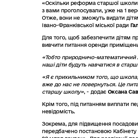
«Оскільки реформа старшої школи ст
з вами проголосували, уже на 1 ве
Отже, вони не зможуть видати дітям
Івано-Франківської міської ради
Га
Для того, щоб забезпечити дітям п
вивчити питання оренди приміщень
«Тобто природничо-математичний лі
наші діти будуть навчатися в старш
«Я є прихильником того, що школа,
вже до нас не повернуться. Це пит
старшу школу»
, - додає
Оксана Са
Крім того, під питанням виплати пе
невідомість.
Зокрема, для підвищення посадових 
передбачено постановою Кабінету М