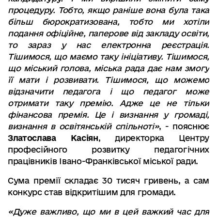
процедуру. Тобто, якщо раніше вона була така
більш бюрократизована, тобто ми хотіли
подання офіційне, паперове від закладу освіти,
то зараз у нас електронна реєстрація.
Тішимося, що маємо таку ініціативу. Тішимося,
що міський голова, міська рада дає нам змогу
її мати і розвивати. Тішимося, що можемо
відзначити педагога і що педагог може
отримати таку премію. Адже це не тільки
фінансова премія. Це і визнання у громаді,
визнання в освітянській спільноті»
, - пояснює
Златослава Касіян
, директорка Центру
професійного розвитку педагогічних
працівників Івано-Франківської міської ради.
Сума премії складає 30 тисяч гривень, а сам
конкурс став відкритішим для громади.
«Дуже важливо, що ми в цей важкий час для