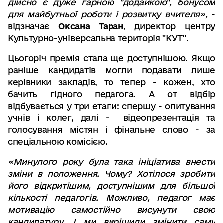
дійсно є дуже гарною "додайкою", бонусом
для майбутньої роботи і розвитку вчителя»,
-
відзначає
Оксана Таран
, директор центру
Культурно-універсальна територія "КУТ".
Цьогоріч премія стала ще доступнішою. Якщо
раніше кандидатів могли подавати лише
керівники закладів, то тепер - кожен, хто
бачить гідного педагога. А от відбір
відбувається у три етапи: спершу - опитування
учнів і колег, далі - відеопрезентація та
голосування містян і фінальне слово - за
спеціальною комісією.
«Минулого року була така ініціатива внести
зміни в положення. Чому? Хотілося зробити
його відкритішим, доступнішим для більшої
кількості педагогів. Можливо, педагог має
мотивацію самостійно висунути свою
кандидатуру. І ми вирішили змінити саму