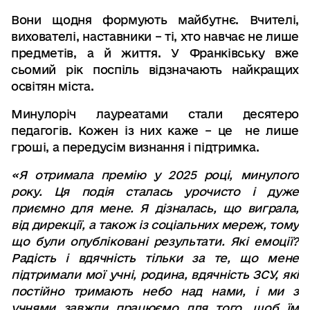
Вони щодня формують майбутнє. Вчителі,
вихователі, наставники – ті, хто навчає не лише
предметів, а й життя. У Франківську вже
сьомий рік поспіль відзначають найкращих
освітян міста.
Минулоріч лауреатами стали десятеро
педагогів. Кожен із них каже – це не лише
гроші, а передусім визнання і підтримка.
«Я отримала премію у 2025 році, минулого
року. Ця подія сталась урочисто і дуже
приємно для мене. Я дізналась, що виграла,
від дирекції, а також із соціальних мереж, тому
що були опубліковані результати. Які емоції?
Радість і вдячність тільки за те, що мене
підтримали мої учні, родина, вдячність ЗСУ, які
постійно тримають небо над нами, і ми з
учнями завжди працюємо для того, щоб їм