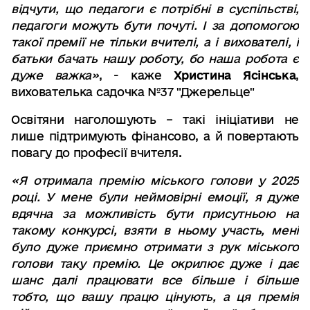
відчути, що педагоги є потрібні в суспільстві,
педагоги можуть бути почуті. І за допомогою
такої премії не тільки вчителі, а і вихователі, і
батьки бачать нашу роботу, бо наша робота є
дуже важка»
, - каже
Христина Ясінська
,
вихователька садочка №37 "Джерельце"
Освітяни наголошують – такі ініціативи не
лише підтримують фінансово, а й повертають
повагу до професії вчителя.
«Я отримала премію міського голови у 2025
році. У мене були неймовірні емоції, я дуже
вдячна за можливість бути присутньою на
такому конкурсі, взяти в ньому участь, мені
було дуже приємно отримати з рук міського
голови таку премію. Це окрилює дуже і дає
шанс далі працювати все більше і більше
тобто, що вашу працю цінують, а ця премія