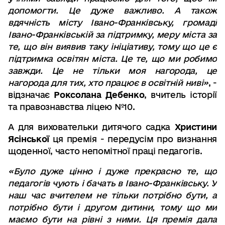
допомогти. Це дуже важливо. А також
вдячність місту Івано-Франківську, громаді
Івано-Франківській за підтримку, меру міста за
те, що він виявив таку ініціативу, тому що це є
підтримка освітян міста. Це те, що ми робимо
завжди. Це не тільки моя нагорода, це
нагорода для тих, хто працює в освітній ниві»
, -
відзначає
Роксолана Дебенко
, вчитель історії
та правознавства ліцею №10.
А для виховательки дитячого садка
Христини
Ясінської
ця премія - передусім про визнання
щоденної, часто непомітної праці педагогів.
«Було дуже цінно і дуже прекрасно те, що
педагогів чують і бачать в Івано-Франківську. У
наш час вчителем не тільки потрібно бути, а
потрібно бути і другом дитини, тому що ми
маємо бути на рівні з ними. Ця премія дала