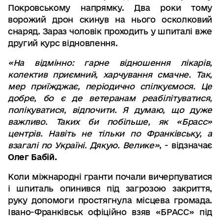
Покровському напрямку. Два роки тому
ворожий дрон скинув на нього осколковий
снаряд. Зараз чоловік проходить у шпиталі вже
другий курс відновлення.
«На відмінно: гарне відношення лікарів,
колектив приємний, харчування смачне. Так,
мер приїжджає, періодично спілкуємося. Це
добре, бо є де ветеранам реабілітуватися,
полікуватися, відпочити. Я думаю, що дуже
важливо. Таких би побільше, як «Брасс»
центрів. Навіть не тільки по Франківську, а
взагалі по Україні. Дякую. Велике»
, - відзначає
Олег Бабій.
Коли міжнародні гранти почали вичерпуватися
і шпиталь опинився під загрозою закриття,
руку допомоги простягнула місцева громада.
Івано-Франківськ офіційно взяв «БРАСС» під