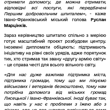
отримати допомогу, де можна отримати,
відповідні всі послуги, які передбачені
Першим добровольчим шпиталем»
, - каже
Івано-Франківський міський голова
Руслан
Марцінків.
Зараз керівництво шпиталю спільно з мерією
готує масштабний проєкт розбудови центру.
Іноземні дипломати обіцяють: підтримають
ініціативу на рівні своїх урядів, адже порятунок
тих, хто стримав так звану «другу армію світу»
- це справа честі для всього вільного світу.
«Для нас дуже важлива підтримка міста,
підтримка громади, тому що ми лікуємо
військових і ветеранів безкоштовно, тому нам
потрібна допомога від міських громад
Лисецької і Івано-Франківської. Іноді буває так,
що навіть у нас є проблеми з їжею або з
ліками, але це все швидко вирішується саме