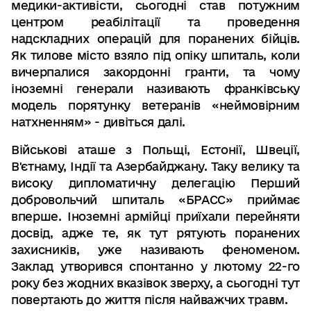
медики-активісти, сьогодні став потужним
центром реабілітації та проведення
надскладних операцій для поранених бійців.
Як тилове місто взяло під опіку шпиталь, коли
вичерпалися закордонні гранти, та чому
іноземні генерали називають франківську
модель порятунку ветеранів «неймовірним
натхненням» - дивіться далі.
Військові аташе з Польщі, Естонії, Швеції,
В'єтнаму, Індії та Азербайджану. Таку велику та
високу дипломатичну делегацію Перший
добровольчий шпиталь «БРАСС» приймає
вперше. Іноземні армійці приїхали перейняти
досвід, адже те, як тут рятують поранених
захисників, уже називають феноменом.
Заклад утворився спонтанно у лютому 22-го
року без жодних вказівок зверху, а сьогодні тут
повертають до життя після найважчих травм.