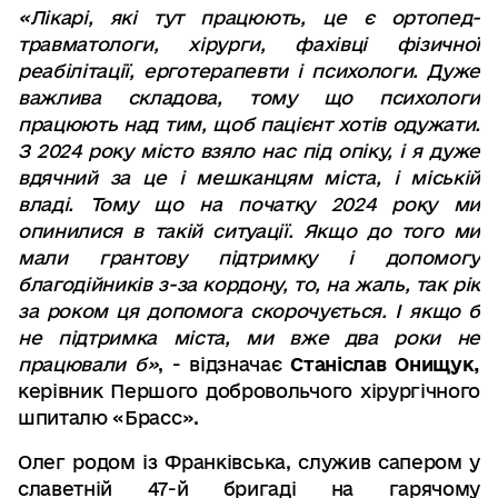
«Лікарі, які тут працюють, це є ортопед-
травматологи, хірурги, фахівці фізичної
реабілітації, ерготерапевти і психологи. Дуже
важлива складова, тому що психологи
працюють над тим, щоб пацієнт хотів одужати.
З 2024 року місто взяло нас під опіку, і я дуже
вдячний за це і мешканцям міста, і міській
владі. Тому що на початку 2024 року ми
опинилися в такій ситуації. Якщо до того ми
мали грантову підтримку і допомогу
благодійників з-за кордону, то, на жаль, так рік
за роком ця допомога скорочується. І якщо б
не підтримка міста, ми вже два роки не
працювали б»
, - відзначає
Станіслав Онищук,
керівник Першого добровольчого хірургічного
шпиталю «Брасс».
Олег родом із Франківська, служив сапером у
славетній 47-й бригаді на гарячому