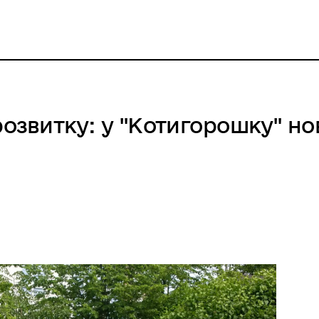
 розвитку: у "Котигорошку" н