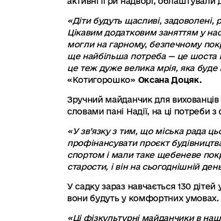
активні ігри надворі, облаштували 
«Діти будуть щасливі, задоволені,
Цікавим додатковим заняттям у нас 
могли на гарному, безпечному покр
ще найбільша потреба — це шоста г
це теж дуже велика мрія, яка буд
«Котигорошко»
Оксана Доцяк.
Зручний майданчик для вихованців
словами пані Надії, на ці потреби з
«У зв’язку з тим, що міська рада ц
профінансувати проєкт будівництв
спортом і мали таке щебеневе покр
старости, і він на сьогоднішній ден
У садку зараз навчається 130 дітей
вони будуть у комфортних умовах. 
«Ці фізкультурні майданчики в наш