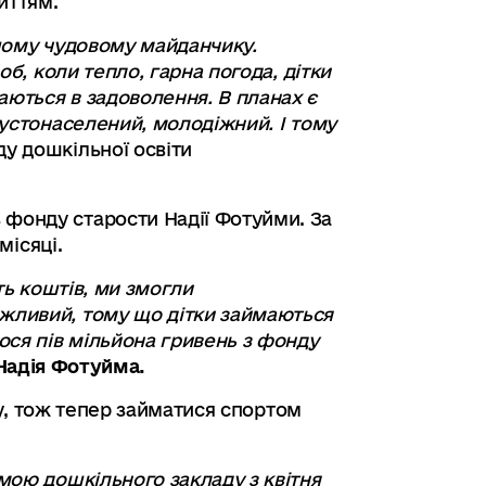
иттям.
ашому чудовому майданчику.
об, коли тепло, гарна погода, дітки
аються в задоволення. В планах є
густонаселений, молодіжний. І тому
ду дошкільної освіти
 фонду старости Надії Фотуйми. За
місяці.
ть коштів, ми змогли
ажливий, тому що дітки займаються
ося пів мільйона гривень з фонду
Надія Фотуйма.
олу, тож тепер займатися спортом
мою дошкільного закладу з квітня