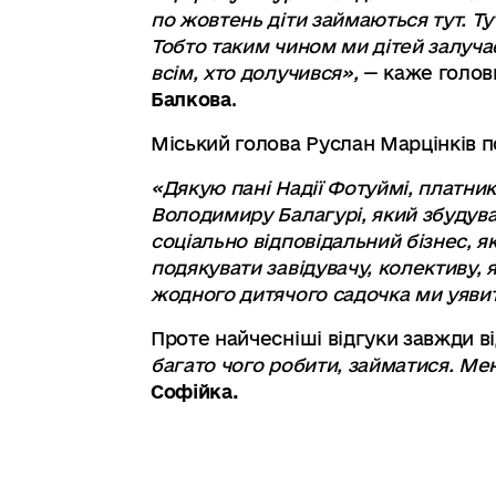
по жовтень діти займаються тут. Ту
Тобто таким чином ми дітей залуча
всім, хто долучився»,
— каже головн
Балкова
.
Міський голова Руслан Марцінків п
«Дякую пані Надії Фотуймі, платни
Володимиру Балагурі, який збудува
соціально відповідальний бізнес, я
подякувати завідувачу, колективу, 
жодного дитячого садочка ми уяв
Проте найчесніші відгуки завжди ві
багато чого робити, займатися. Мен
Софійка.