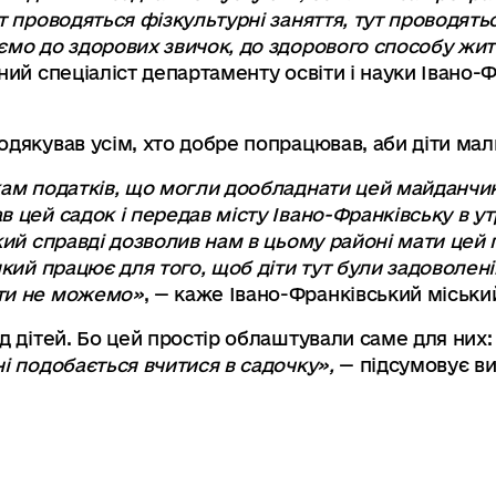
т проводяться фізкультурні заняття, тут проводятьс
ємо до здорових звичок, до здорового способу жит
ий спеціаліст департаменту освіти і науки Івано-Ф
одякував усім, хто добре попрацював, аби діти мал
кам податків, що могли дообладнати цей майданчик
в цей садок і передав місту Івано-Франківську в у
кий справді дозволив нам в цьому районі мати цей
який працює для того, щоб діти тут були задоволені.
ити не можемо»
, — каже Івано-Франківський міськи
д дітей. Бо цей простір облаштували саме для них
і подобається вчитися в садочку»,
— підсумовує в