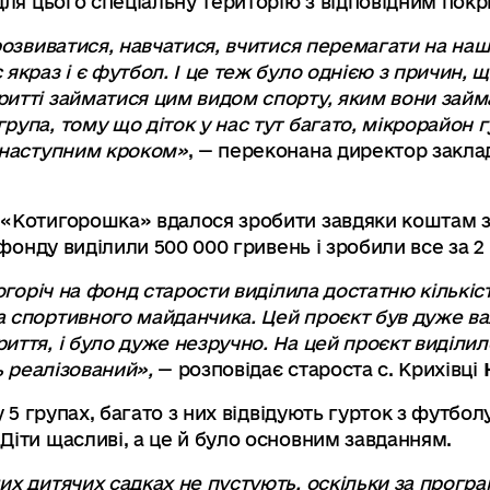
для цього спеціальну територію з відповідним покр
 розвиватися, навчатися, вчитися перемагати на н
якраз і є футбол. І це теж було однією з причин, щ
итті займатися цим видом спорту, яким вони займ
рупа, тому що діток у нас тут багато, мікрорайон 
е наступним кроком»
, — переконана директор закла
 «Котигорошка» вдалося зробити завдяки коштам з
 фонду виділили 500 000 гривень і зробили все за 2 
ьогоріч на фонд старости виділила достатню кількіс
а спортивного майданчика. Цей проєкт був дуже в
иття, і було дуже незручно. На цей проєкт виділил
ь реалізований»,
— розповідає староста с. Крихівці
 у 5 групах, багато з них відвідують гурток з футб
Діти щасливі, а це й було основним завданням.
их дитячих садках не пустують, оскільки за програ